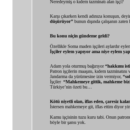
Neredeymiş o kıdem tazminatı alan işçi?
Karşı çıkarken kendi adınıza konuşun, deyi
düşürüyor”
bunun dışında çalışanın zaten 
Bu konu niçin gündeme geldi?
Özellikle Soma maden işçileri aylardır eylem
İşçiler eylem yapıyor ama niye eylem yapt
Adam yola oturmuş bağırıyor
“hakkımı is
Patron işçilerin maaşını, kıdem tazminatını
Jandarma da yürümesine izin vermiyor,
“so
İşçiler
“Mahkemeye gittik, mahkeme bizi
Türkiye’nin özeti bu…
Kötü niyetli olan, iflas eden, çaresiz k
İstersen mahkemeye git, iflas ettim diyor y
Kamu işçisinin tuzu kuru tabi. Onun patronu
böyle bir şansı yok.