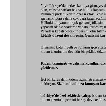
Niye Türkiye’de herkes kamuya girmeye, d
olan, çalışma şartları hak ve hukuk kapsamı
Bunun dışında
ülkenin özel sektörü köle 
saat açık tutarsa daha çok para kazanacağın
Hâlbuki dünyanın birçok gelişmiş ülkesinde g
yapacak olan o saatlerde yapsın kardeşim; 
Pazartesi kapalı olacaktır dersin” olur bite
kölelik düzeni devam etsin. Gemisini k
O zaman, kötü niyetli patronların işçiye zate
kıdem tazminatını devletin bir şekilde düz
Kıdem tazminatı ve çalışma koşulları ülk
çözülemez.
İşçi bir kuruş dahi kıdem tazminatı alamazk
kaldırıyor.
Siz kendi adınıza konuşun kar
Türkiye’de özel sektörde çalışıp kıdem t
kıdem tazminatı primini her ay devlete ödese