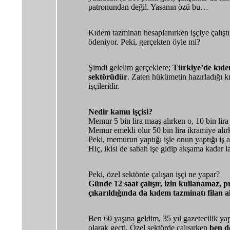
patronundan değil. Yasanın özü bu…
Kıdem tazminatı hesaplanırken işçiye çalıştığı
ödeniyor. Peki, gerçekten öyle mi?
Şimdi gelelim gerçeklere;
Türkiye’de kıde
sektörüdür
. Zaten hükümetin hazırladığı k
işçileridir.
Nedir kamu işçisi?
Memur 5 bin lira maaş alırken o, 10 bin lira 
Memur emekli olur 50 bin lira ikramiye alırke
Peki, memurun yaptığı işle onun yaptığı iş a
Hiç, ikisi de sabah işe gidip akşama kadar l
Peki, özel sektörde çalışan işçi ne yapar?
Günde 12 saat çalışır, izin kullanamaz, pr
çıkarıldığında da kıdem tazminatı filan 
Ben 60 yaşına geldim, 35 yıl gazetecilik ya
olarak geçti. Özel sektörde çalışırken
ben d