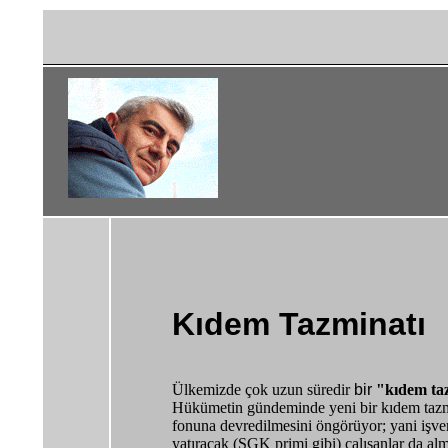
Ömer Lütfi Kanburoğlu,
Kıdem tazminatı, Kıdem Tazminatı yasası
Kıdem Tazminatı
Ülkemizde çok uzun süredir
bir
"kıdem taz
Hükümetin gündeminde yeni bir kıdem tazmin
fonuna devredilmesini öngörüyor; yani işveren
yatıracak (SGK primi gibi) çalışanlar da al